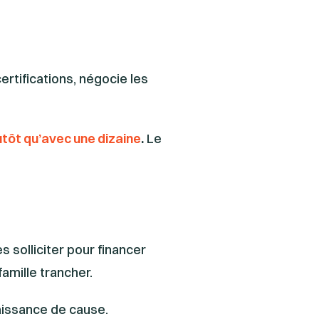
certifications, négocie les
utôt qu’avec une dizaine
.
Le
 solliciter pour financer
amille trancher.
naissance de cause.